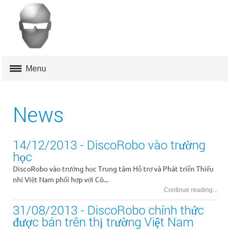
Menu
MUA ONLINE
News
AFO
14/12/2013 - DiscoRobo vào trường
DISCOROBO
học
MROBO
DiscoRobo vào trường học Trung tâm Hỗ trợ và Phát triển Thiếu
nhi Việt Nam phối hợp với Cô...
TOOP
Continue reading...
31/08/2013 - DiscoRobo chính thức
HỖ TRỢ
được bán trên thị trường Việt Nam