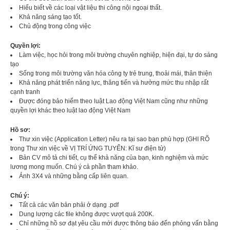
Hiểu biết về các loại vật liệu thi công nội ngoại thất.
Khả năng sáng tạo tốt.
Chủ động trong công việc
Quyền lợi:
Làm việc, học hỏi trong môi trường chuyên nghiệp, hiện đại, tự do sáng
tạo
Sống trong môi trường văn hóa công ty trẻ trung, thoải mái, thân thiện
Khả năng phát triển năng lực, thăng tiến và hưởng mức thu nhập rất
cạnh tranh
Được đóng bảo hiểm theo luật Lao động Việt Nam cũng như những
quyền lợi khác theo luật lao động Việt Nam
Hồ sơ:
Thư xin việc (Application Letter) nêu ra tại sao bạn phù hợp (GHI RÕ
trong Thư xin việc về VỊ TRÍ ỨNG TUYỂN: Kĩ sư điện tử)
Bản CV mô tả chi tiết, cụ thể khả năng của bạn, kinh nghiệm và mức
lương mong muốn. Chú ý cả phần tham khảo.
Ảnh 3X4 và những bằng cấp liên quan.
Chú ý:
Tất cả các văn bản phải ở dạng .pdf
Dung lượng các file không được vượt quá 200K.
Chỉ những hồ sơ đạt yêu cầu mới được thông báo đến phỏng vấn bằng