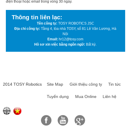
điện thoại hoặc email trong vòng 30 ngày.
Thông tin liên lạc:
Tên công ty:
TOSY ROBOTICS JSC
Địa chỉ công ty:
Tầng 4, tòa nhà TOSY, số 81 Lê Văn Lương, Hà
Nội
Email:
hr12@tosy.com
Hồ sơ xin việc bằng ngôn ngữ:
Bất kỳ.
2014 TOSY Robotics
Site Map
Giới thiệu công ty
Tin tức
Tuyển dụng
Mua Online
Liên hệ